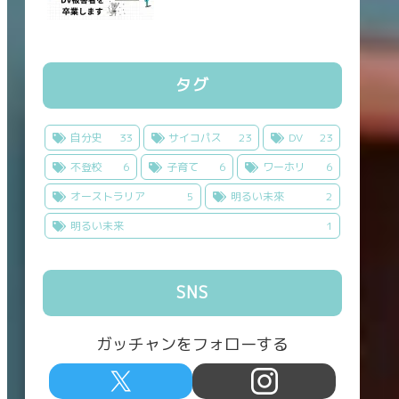
タグ
自分史
33
サイコパス
23
DV
23
不登校
6
子育て
6
ワーホリ
6
オーストラリア
5
明るい未來
2
明るい未来
1
SNS
ガッチャンをフォローする