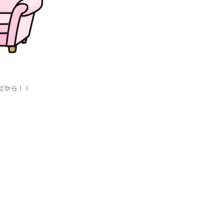
だから！！
。